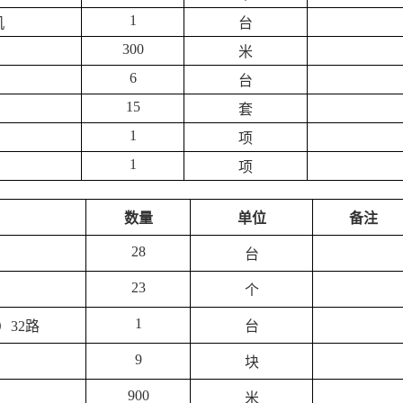
1
机
台
300
米
6
台
15
套
1
项
1
项
数量
单位
备注
28
台
23
个
1
）32路
台
9
块
900
米