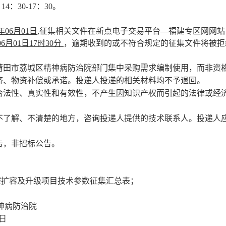
，
14
：
30
-
17
：
30
。
6年06月01日
,征集相关文件在新点电子交易平台—福建专区网网
06月01日17时30分
，逾期收到的或不符合规定的征集文件将被拒
莆田市荔城区精神病防治院
部门集中采购需求编制使用，而非资
济、物资补偿或承诺。投递人投递的相关材料均不予退回。
合法性、真实性和有效性，不产生因知识产权而引起的法律或经
不了解、不清楚的地方，咨询投递人提供的技术联系人。投递人
告，非招标公告。
控扩容及升级项目
技术参数征集汇总表；
神病防治院
日