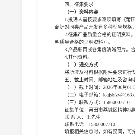
四、征集要求
（一）资料内容
1.投递人需按要求逐项填写《
莆
商针对同类产品开发有多种型号规格
2.
征集产品
质量合格的证明资料
明质量合格的证明资料）。
3.产品彩页或各角度清晰照片。
4.其他资料。
（二）递交方式
将所涉及材料根据附件要求进行
五、截止时间、邮箱地址及咨询
（一）截止时间：
2026
年
06
月
01
（二）电子邮箱：
lcqjsbfzy@163.
（
三
）联系
方式：
15860007710
征集单位：莆田市荔城区精神病
联
系
人：王先生
联系电话：
15860007710
填报相关信息时，如有疑问，
可