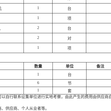
1
机
台
1
项
2
机
台
2
对
1
项
数量
单位
备注
1
台
6
节
1
套
可以自行联系征集单位进行实地考察，由此产生的费用由供应商
商、供应商、个人从业者等。