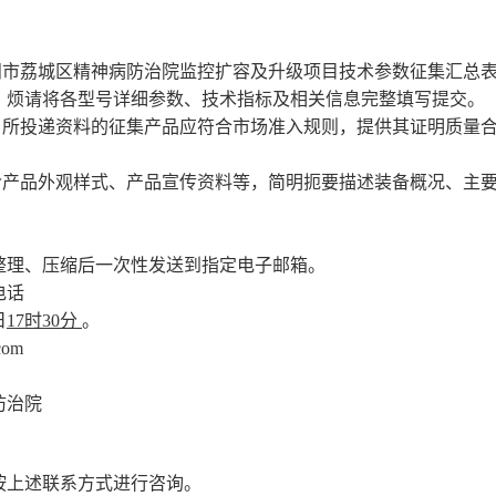
田市荔城区精神病防治院监控扩容及升级项目
技术参数征集汇总
，烦请将各型号详细参数、技术指标及相关信息完整填写提交。
。所投递资料的
征集产品
应符合市场准入规则，提供其证明质量
含产品外观样式、产品宣传资料等，简明扼要描述装备概况、主
整理、压缩后一次性发送到指定电子邮箱。
电话
日
17时30分
。
com
防治院
按上述联系方式进行咨询
。