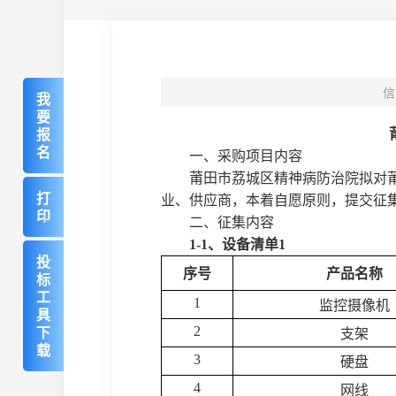
信
我
要
报
名
一、采购项目内容
莆田市荔城区精神病防治院
拟对
打
业、供应商，本着自愿原则，提交
征
印
二、征集内容
1-1、设备清单1
投
序号
产品名称
标
工
1
监控摄像机
具
下
2
支架
载
3
硬盘
4
网线