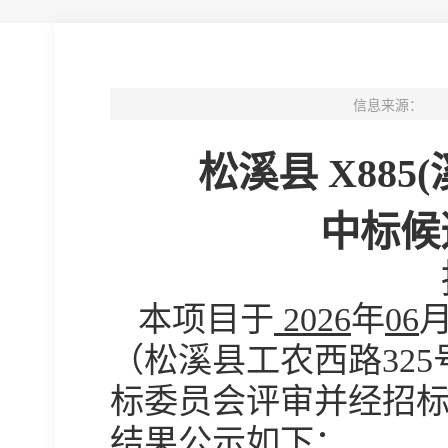
信息来源：
松溪县
X88
中标候
本
项目
于
202
6
年
06
（
松溪县工农西路
32
标委员会评审并经招
结果公示如下：