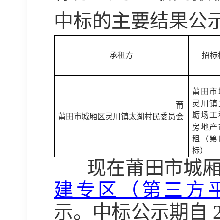
中标的主要结果公
承
租方
招标
莆田市
灵川镇
莆
蛎场工
莆田市城厢区灵川镇太湖村民委员会
房地产
租（第
标）
现在
莆田市
城
建专区（第三方
示。
中
标公示期自