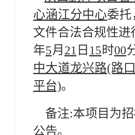
心涵江分中心
委托
文件合法合规性进
年
5
月
21
日
15
时
00
中大道龙兴路
(路
平台)
。
备注
:本项目为
公告。