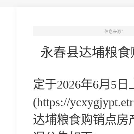
信息来源：
永春县达埔粮食
定于
2026
年
6
月
5
日
(https://ycxygjypt.et
达埔粮食购销点房