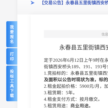
【交易公告】永春县五里街镇西安桥头
我
要
信
报
名
永春县五里街镇西
打
印
定于
2026
年
6
月
12
日上午
9
时在
街镇西安桥头
189
、
191
、
193
号
投
1.
竞拍标的：永春县五里街镇西
标
及面积以
公告时现状为准，
标的
工
具
2.
租金起拍价格：
5900
元
/
月，
下
3.
租赁期：
5
年。
载
4.
租金支付方式：按月
缴交。
5.
租赁用途：
商业用途。