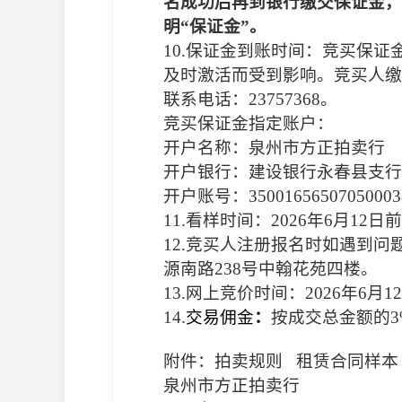
名成功后再到银行缴交保证金，
明“保证金”。
10.
保证金到账时间：竞买保证
及时激活而受到影响。竞买人缴
联系电话：
23757368
。
竞买保证金指定账户：
开户名称：泉州市方正拍卖行
开户银行：建设银行永春县支行
开户账号：
35001656507050003
11.
看样时间：
2026
年
6
月
12
日前
12.
竞买人注册报名时如遇到问
源南路
238
号中翰花苑四楼。
13.
网上竞价时间：
2026
年
6
月
12
14.
交易佣金
：
按成交总金额的
3
附件：拍卖规则
租赁合同样本
泉州市方正拍卖行