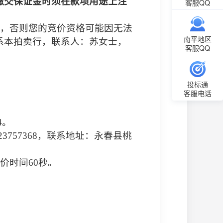
缴交保证金时须在款项用途上注
客服QQ
，否则您的竞价资格可能因无法
南平地区
系本拍卖行，联系人：苏女士，
客服QQ
投标通
客服电话
4
。
23757368
，联系地址：永春县桃
价时间
60
秒。