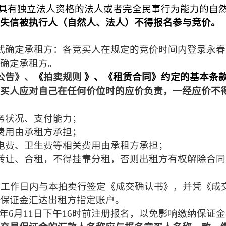
具有独立法人资格的法人或者完全民事行为能力的自
失信被执行人（自然人、法人）不得报名参与竞价。
式确定承租方：各竞买人在规定的竞价时间内登录永春
确定承租方。
公告》、
《
拍卖规则
》、《租赁合同》约定的基本条
买人应对自己在任何价位时的应价负责，一经应价不
务状况、支付能力；
费用由承租方承担；
电费、卫生费等相关费用由承租方承担；
转让、合租，不得挂靠分租，否则出租方有权解除合同
个工作日内与本拍卖行签定《成交确认书》，并
凭《成
保证金汇达出租方指定账户。
年
6
月
11
日下午
16
时前注册报名，以免影响缴纳保证金