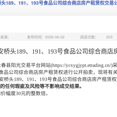
189、191、193号食品公司综合商店房产租赁权交易
息来源：
发布时间：2026-06-02
阅读次数：
203
安桥头
189
、
191
、
193
号食品公司综合商店
永春县阳光交易平台网站
(https://ycxygjypt.etrading.cn/)
食品公司综合商店房产租赁权进行公开拍卖，现将有
安桥头
189
、
191
、
193
号食品公司综合商店房产租赁权
的任何瑕疵及风险等不影响成交结果。
加价幅度
30
元的整数倍。