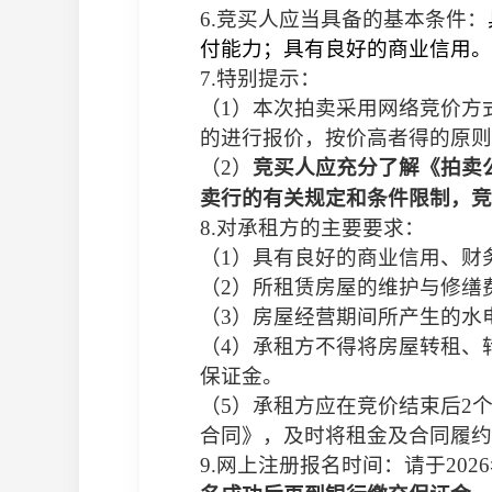
6.
竞买人应当具备的基本条件：
付能力；具有良好的商业信用。
7.
特别提示：
（
1
）本次拍卖采用网络竞价方
的进行报价，按价高者得的原则
（
2
）
竞买人应充分了解《拍卖
卖行的有关规定和条件限制，竞
8.
对承租方的主要要求：
（
1
）具有良好的商业信用、财
（
2
）所租赁房屋的维护与修缮
（
3
）房屋经营期间所产生的水
（
4
）承租方不得将房屋转租、
保证金。
（
5
）承租方
应在竞价结束后
2
合同》，及时将租金及合同履约
9.
网上注册报名时间：请于
2026