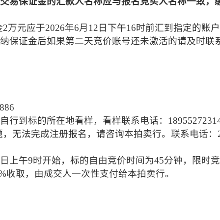
交易保证金的汇款人名称应与报名竞买人名称一致，
金
2
万元应于
2026
年
6
月
12
日下午
16
时前汇到指定的账户
纳保证金后如果第二天竞价账号还未激活的请及时联
886
自行到标的所在地看样，看样联系电话：
1895527231
题，无法完成注册报名，请咨询本拍卖行。联系电话：
日上午
9
时开始，标的自由竞价时间为
45
分钟，限时竞
%
收取，
由成交人一次性支付给本拍卖行。