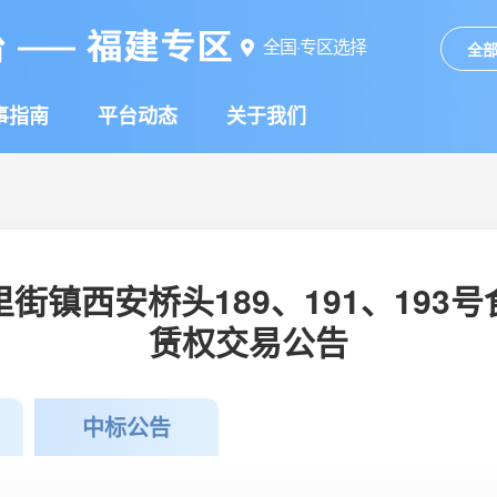
全国·专区选择
全
事指南
平台动态
关于我们
街镇西安桥头189、191、193
赁权交易公告
中标公告