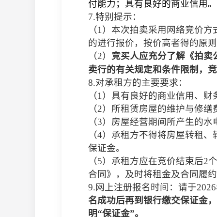
付能力；具有良好的商业信用。
7.
特别提示：
（
1
）本次拍卖采用网络竞价方
的进行报价，按价高者得的原则
（
2
）
竞买人应充分了解《拍卖
卖行的有关规定和条件限制，竞
8.
对承租方的主要要求：
（
1
）具有良好的商业信用、财
（
2
）所租赁房屋的维护与修缮
（
3
）房屋经营期间所产生的水
（
4
）承租方不得将房屋转租、
保证金。
（
5
）承租方
应在竞价结束后
2
合同》，及时将租金及合同履约
9.
网上注册报名时间：请于
2026
名成功后再到银行缴交保证金，
明“保证金”。