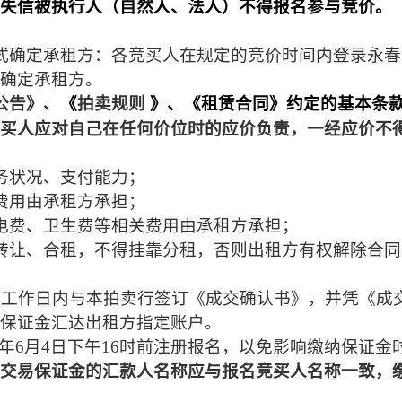
失信被执行人（自然人、法人）不得报名参与竞价。
式确定承租方：各竞买人在规定的竞价时间内登录永春
确定承租方。
公告》、
《
拍卖规则
》、《租赁合同》约定的基本条
买人应对自己在任何价位时的应价负责，一经应价不
务状况、支付能力；
费用由承租方承担；
电费、卫生费等相关费用由承租方承担；
转让、合租，不得挂靠分租，否则出租方有权解除合同
个工作日内与本拍卖行签订《成交确认书》，并
凭《成
保证金汇达出租方指定账户。
年
6
月
4
日下午
16
时前注册报名，以免影响缴纳保证金
交易保证金的汇款人名称应与报名竞买人名称一致，