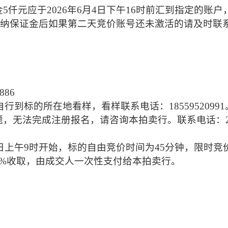
金
5
仟元应于
2026
年
6
月
4
日下午
16
时前汇到指定的账户
纳保证金后如果第二天竞价账号还未激活的请及时联
886
自行到标的所在地看样，看样联系电话：
18559520991
题，无法完成注册报名，请咨询本拍卖行。联系电话：
日上午
9
时开始，标的自由竞价时间为
45
分钟，限时竞
%
收取，
由成交人一次性支付给本拍卖行。