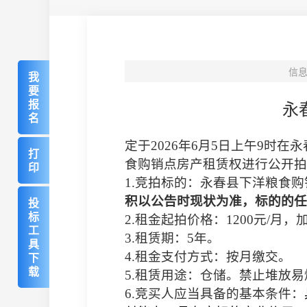
信
我
要
报
永
名
定于
2026
年
6
月
5
日上午
9
时在永
打
食购销点房产租赁权进行公开拍
印
1.
竞拍标的：永春县下洋粮食购
积以
公告时现状为准，
标的的任
投
标
2.
租金起拍价格：
1200
元
/
月，
工
3.
租赁期：
5
年。
具
下
4.
租金支付方式：按月
缴交。
载
5.
租赁用途：仓储。禁止堆放易
6.
竞买人应当具备的基本条件：