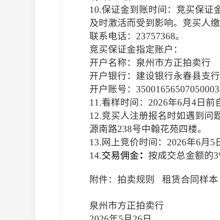
10.
保证金到账时间：竞买保证
及时激活而受到影响。竞买人缴
联系电话：
23757368
。
竞买保证金指定账户：
开户名称：泉州市方正拍卖行
开户银行：建设银行永春县支行
开户账号：
35001656507050003
11.
看样时间：
2026
年
6
月
4
日前
12.
竞买人注册报名时如遇到问
源南路
238
号中翰花苑四楼。
13.
网上竞价时间：
2026
年
6
月
5
14.
交易佣金
：
按成交总金额的
3
附件：拍卖规则
租赁合同样本
泉州市方正拍卖行
2026
年
5
月
26
日