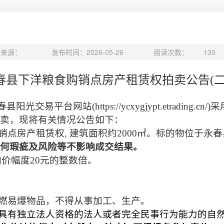
息来源：
发布时间：2026-05-26
阅读次数：
130
春县下洋粮食购销点房产租赁权
拍卖公告
(
春县阳光交易平台网站
(https://ycxygjypt.etrading.cn/)
采
卖，现将有关情况公告如下：
销点房产租赁权
,
建筑面积约
2000
㎡
。标的物位于永春
何瑕疵及风险等不影响成交结果。
加价幅度
20
元的整数倍。
燃易爆物品，不得从事加工、生产。
具有独立法人资格的法人或者完全民事行为能力的自