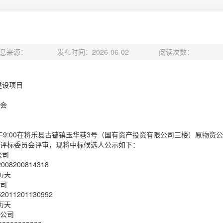
息来源：
发布时间：2026-06-02
阅读次数：
点建设项目
会
上午9:00在将乐县古镛镇玉华巷3号（国有资产投资有限公司三楼）原物资
评标委员会评审，现将中标候选人公示如下：
公司
200814318
历天
司
1201130992
历天
限公司