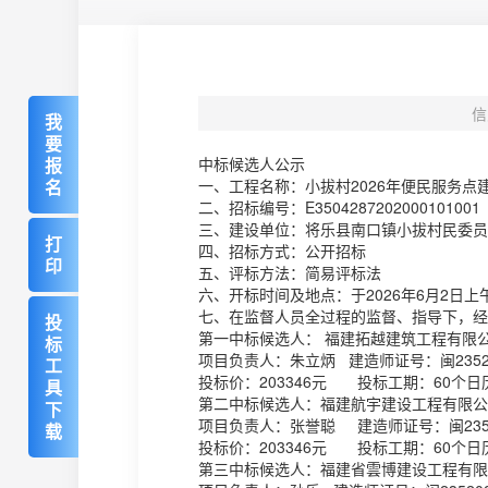
信
我
要
报
中标候选人公示
名
一、工程名称：小拔村2026年便民服务
二、招标编号：E3504287202000101001
三、建设单位：将乐县南口镇小拔村民委员
打
四、招标方式：公开招标
印
五、评标方法：简易评标法
六、开标时间及地点：于2026年6月2日
七、在监督人员全过程的监督、指导下，经
投
第一中标候选人： 福建拓越建筑工程有限
标
项目负责人：朱立炳 建造师证号：闽2352008
工
投标价：203346元 投标工期：60个日
具
第二中标候选人：福建航宇建设工程有限公
下
项目负责人：张誉聪 建造师证号：闽235201
载
投标价：203346元 投标工期：60个日
第三中标候选人：福建省雲博建设工程有