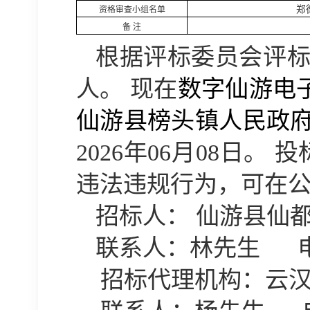
郑
资格审查小组名单
备
注
根据评标委员会评
人。
现在
数字仙游电
仙游县榜头镇人民政
20
26
年
06
月
08
日
。
投
违法违规行为，可在
招标人：
仙游县仙
联系人：
林先生
招标代理机
构：云